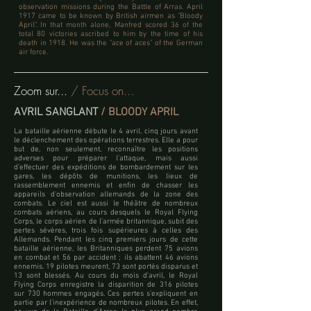
observation missions during the Battle of Arras. April
1917 came to be known by British airmen as "Bloody
April". In that month alone, Manfred scored 36 of the
total 80 victories ascribed to him by the time of his
death in 1918. He was the "ace of aces" of the German
air force.
Zoom sur...
/ Focus on...
AVRIL SANGLANT
/ BLOODY APRIL
La bataille aérienne débute le 4 avril, cinq jours avant
le déclenchement des opérations terrestres. Elle a pour
but de, non seulement, reconnaître les positions
adverses pour préparer l’attaque, mais aussi
d’effectuer des expéditions de bombardement sur les
gares, les dépôts de munitions, les lieux de
rassemblement ennemis et enfin de chasser les
appareils d'observation allemands de la zone des
combats. Le ciel est aussi le théâtre de nombreux
combats aériens, au cours desquels le Royal Flying
Corps, le corps aérien de l’armée britannique, subit des
pertes sévères, trois fois supérieures à celles des
Allemands. Pendant les cinq premiers jours de cette
bataille aérienne, les Britanniques perdent 75 avions
en combat et 56 par accident ; ils abattent 46 avions
ennemis. 19 pilotes meurent, 73 sont portés disparus et
13 sont blessés. Au cours du mois d’avril, le Royal
Flying Corps enregistre la disparition de 316 pilotes
sur 730 hommes engagés. Ces pertes s’expliquent en
partie par l’inexpérience de nombreux pilotes. En effet,