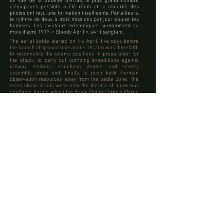
en vue de la Bataille d’Arras, le plus grand nombre
d'équipages possible a été réuni et la majorité des
pilotes ont reçu une formation insuffisante. Par ailleurs,
le rythme de deux à trois missions par jour épuise les
hommes. Les aviateurs britanniques surnomment ce
mois d’avril 1917 « Bloody April », avril sanglant.
The aerial battle started on 4
April, five days before
th
the launch of ground operations. Its aim was threefold:
to reconnoitre the enemy positions in preparation for
the attack, to carry out bombing expeditions against
railway stations, munitions depots and enemy
assembly areas and, finally, to push back German
observation resources away from the battle zone. The
skies above Artois were also the theatre of numerous
dogfights, during which the Royal Flying Corps suffered
heavy losses, three times greater than the Germans. In
the first five days of this aerial battle, the British lost 75
aircraft in combat and 56 through accidents; they shot
down 46 enemy aircraft. 19 pilots lost their lives, 73
were reported as missing in action and 13 were
wounded. During the month of April, of the 730 airmen
sent into action, the Royal Flying Corps recorded the
loss of 316. These losses can be explained in part by
the inexperience of many pilots. In fact, ahead of the
Battle of Arras, the largest possible number of crews
was assembled in haste and the majority of the pilots
received inadequate training. To make matters worse,
flying two to three missions per day meant the men
were exhausted. Among the British airmen, that month
of April 1917 came to be known as "Bloody April".
Haut de page