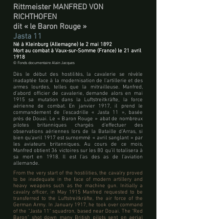
Rittmeister MANFRED VON
RICHTHOFEN
dit « le Baron Rouge »
Jasta 11
Né à Kleinburg (Allemagne) le 2 mai 1892
Mort au combat à Vaux-sur-Somme (France) le 21 avril
1918
© Fonds documentaire Alain Jacques
Dès le début des hostilités, la cavalerie se révèle
inadaptée face à la modernisation de l'artillerie et des
armes lourdes, telles que la mitrailleuse. Manfred,
d’abord officier de cavalerie, demande alors en mai
1915 sa mutation dans la Luftstreitkräfte, la force
aérienne de combat. En janvier 1917, il prend le
commandement de l’escadrille « Jasta 11 », basée
près de Douai. Le « Baron Rouge » abat de nombreux
pilotes britanniques chargés d’effectuer des
observations aériennes lors de la Bataille d’Arras, si
bien qu'avril 1917 est surnommé « avril sanglant » par
les aviateurs britanniques. Au cours de ce mois,
Manfred obtient 36 victoires sur les 80 qu’il totalisera à
sa mort en 1918. Il est l’as des as de l’aviation
allemande.
From the very start of the hostilities, the cavalry proved
to be inadequate in the face of modern artillery and
heavy weapons such as the machine gun. Initially a
cavalry officer, in May 1915 Manfred requested to be
transferred to the Luftstreitkräfte, the air force of the
German Army. In January 1917, he took over command
of the "Jasta 11" squadron, based near Douai. The "Red
Baron" shot down many British pilots sent on aerial