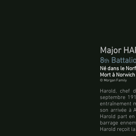
Major H
8
Battali
th
Né dans le Norf
Mort à Norwich
© Morgan Family
Harold, chef 
septembre 1914
entraînement mi
son arrivée à 
Harold part en
barrage ennemi
Harold reçoit l