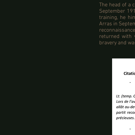
The head of a c
September 1914
training, he hi
Arras in Septe
reconnaissanc
returned with 
bravery and was