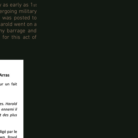
 as early as 1
st
rgoing military
he was posted to
Harold went on a
my barrage and
for this act of