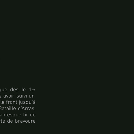
)
ique dès le 1
er
 avoir suivi un
le front jusqu’à
taille d’Arras,
antesque tir de
cte de bravoure