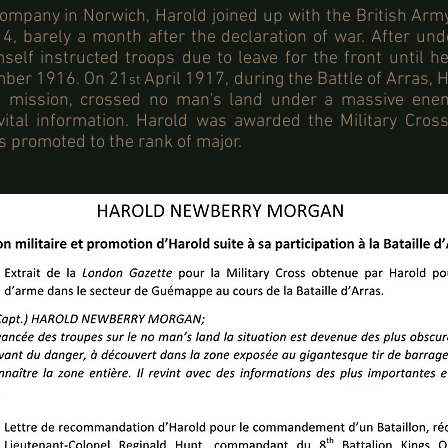
ompany in Norwich, Harold joined up with the British Army
, barely a month after the declaration of war. After unde
mself instructed troops due to leave for the front until 
mber 1916. On 21
April 1917, during the Battle of Arras, 
st
e mission, crossed no man's land under a massive ene
vital information. Harold was awarded the Military Cross 
 promoted to the rank of major.