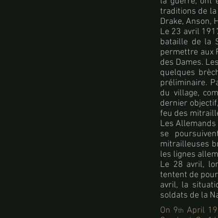
la guerre, ont 
traditions de l
Drake, Anson, 
Le 23 avril 191
bataille de la 
permettre aux F
des Dames. Les 
quelques brèc
préliminaire. P
du village, co
dernier objecti
feu des mitrail
Les Allemands 
se poursuiven
mitrailleuses b
les lignes alle
Le 28 avril, lo
tentent de pour
avril, la situa
soldats de la Na
On 9
April 19
th