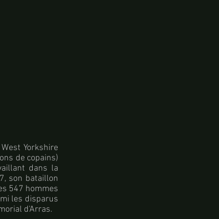
 West Yorkshire
lons de copains)
aillant dans la
, son bataillon
r les 547 hommes
rmi les disparus
morial d'Arras.