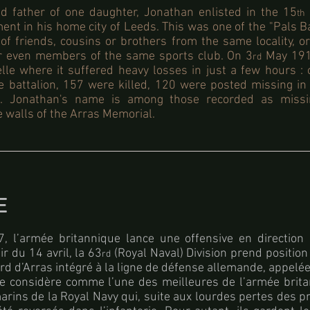
nd father of one daughter, Jonathan enlisted in the 15
th
ent in his home city of Leeds. This was one of the "Pals B
f friends, cousins or brothers from the same locality, or
r even members of the same sports club. On 3
May 1917
rd
elle where it suffered heavy losses in just a few hours :
e battalion, 157 were killed, 120 were posted missing in
 Jonathan's name is among those recorded as missing
e walls of the Arras Memorial.
E
7, l’armée britannique lance une offensive en direction
r du 14 avril, la 63
(Royal Naval) Division prend position 
rd
ord d’Arras intégré à la ligne de défense allemande, appelé
se considère comme l’une des meilleures de l’armée brita
rins de la Royal Navy qui, suite aux lourdes pertes des p