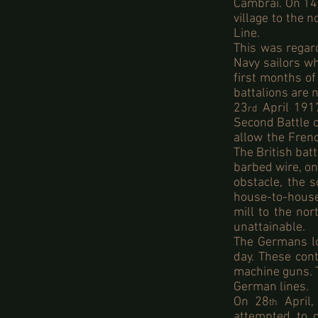
Cambrai. On 14
village to the 
Line.
This was regard
Navy sailors wh
first months of
battalions are 
23
April 1917
rd
Second Battle o
allow the Fren
The British bat
barbed wire, o
obstacle, the s
house-to-house 
mill to the no
unattainable.
The Germans lo
day. These cont
machine guns. T
German lines.
On 28
April,
th
attempted to 