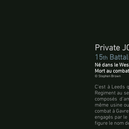
Private
15
Battal
th
Né dans le West
Mort au combat 
© Stephen Brown
C’est à Leeds 
Regiment au se
composés d’ami
même usine ou 
combat à Gavrel
engagés par le 
figure le nom d