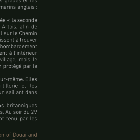
es grades et les
marins anglais :
lée « la seconde
 Artois, afin de
il sur le Chemin
issent à trouver
e bombardement
nt à l’intérieur
illage, mais le
n protégé par le
our-même. Elles
illerie et les
un saillant dans
ons britanniques
s. Au soir du 29
ent tenu par les
on of Douai and