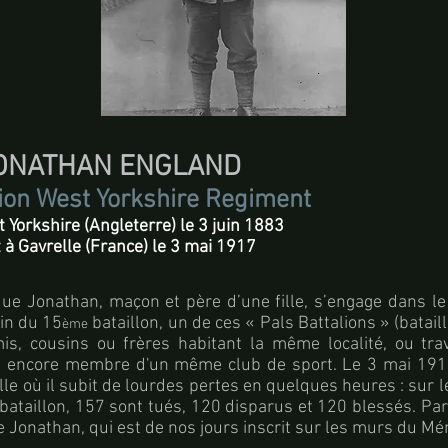
 JONATHAN ENGLAND
ion West Yorkshire Regiment
 Yorkshire (Angleterre) le 3 juin 1883
à Gavrelle (France) le 3 mai 1917
que Jonathan, maçon et père d’une fille, s’engage dans le
in du 15
bataillon, un de ces « Pals Battalions » (batail
ème
s, cousins ou frères habitant la même localité, ou trav
encore membre d'un même club de sport. Le 3 mai 1917
le où il subit de lourdes pertes en quelques heures : su
bataillon, 157 sont tués, 120 disparus et 120 blessés. Pa
e Jonathan, qui est de nos jours inscrit sur les murs du Mé