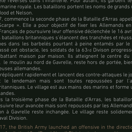
été reversés dans l’infanterie. Pour autant, ils gardent l
a marine royale. Les bataillons portent les noms de grands 
Hood et Nelson.
7, commence la seconde phase de la Bataille d’Arras appe
Scarpe ». Elle a pour objectif de fixer les Allemands en
rançais de poursuivre leur offensive déclenchée le 16 avr
bataillons britanniques s’élancent des tranchées et réuss
hes dans les barbelés pourtant à peine entamés par l
assé cet obstacle, les soldats de la 63
Divison progresse
rd
mbattant maison par maison. Ils atteignent le centre du v
f, le moulin au nord de Gavrelle, reste hors de portée, bie
leuses allemandes.
répliquent rapidement et lancent des contre-attaques le j
t le lendemain mais sont toutes repoussées par l’art
ritanniques. Le village est aux mains des marins et forme 
mandes.
rs la troisième phase de la Bataille d’Arras, les bataill
suivre leur avancée mais sont repoussés par les Allemand
tion à Gavrelle reste inchangée. Le village reste solidem
val Division.
17, the British Army launched an offensive in the directi