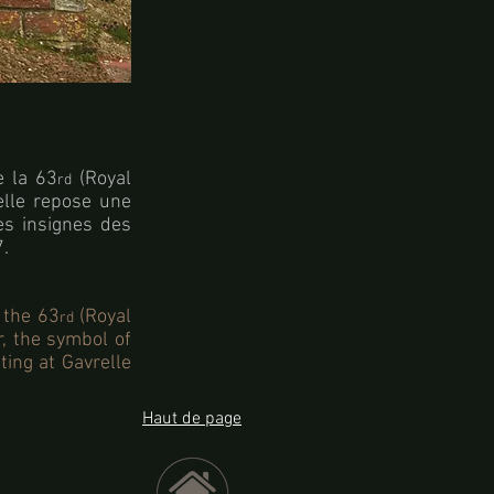
 la 63
(Royal
rd
uelle repose une
es insignes des
7.
 the 63
(Royal
rd
r, the symbol of
ting at Gavrelle
Haut de page