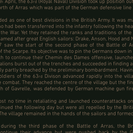
April, the 63
(Royal Naval) Division took up position out
th
rd
north of Arras which was part of the German defensive line
ed as one of best divisions in the British Army. It was 
o had been transferred into the infantry following the hea
 the War. Yet they retained the ranks and traditions of the
named after great English sailors: Drake, Anson, Hood and 
 saw the start of the second phase of the Battle of Ar
f the Scarpe. Its objective was to pin the Germans down in
ch to continue their Chemin des Dames offensive, launch
talions burst out of the trenches and succeeded in finding a
nly partly breached by the preliminary bombardment. Havin
oldiers of the 63
Divison advanced rapidly into the vill
rd
combat. They reached the centre of the village but the fina
rth of Gavrelle, was defended by German machine gun fi
st no time in retaliating and launched counterattacks o
inued the following day but were all repelled by the Briti
he village remained in the hands of the sailors and formed 
 during the third phase of the Battle of Arras, the Bri
continue their advance but were pushed back by the G