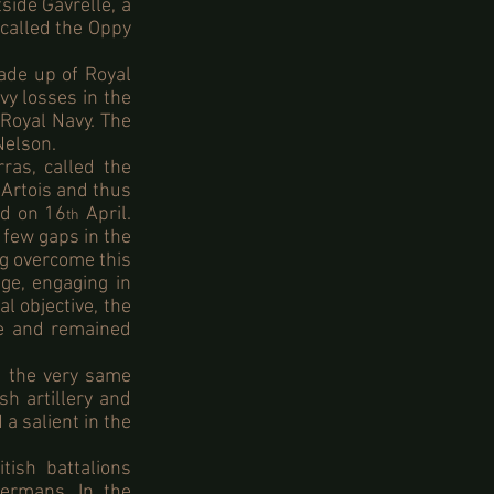
side Gavrelle, a
 called the Oppy
made up of Royal
vy losses in the
 Royal Navy. The
Nelson.
ras, called the
 Artois and thus
ed on 16
April.
th
 few gaps in the
g overcome this
age, engaging in
l objective, the
re and remained
n the very same
sh artillery and
a salient in the
tish battalions
ermans. In the