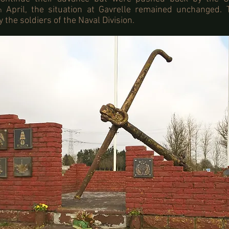
April, the situation at Gavrelle remained unchanged. 
h
 the soldiers of the Naval Division.