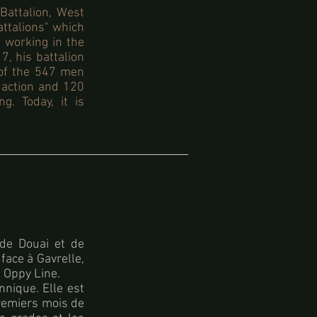
Battalion, West
attalions" which
 working in the
, his battalion
 of the 547 men
 action and 120
. Today, it is
 de Douai et de
face à Gavrelle,
e Oppy Line.
nnique. Elle est
remiers mois de