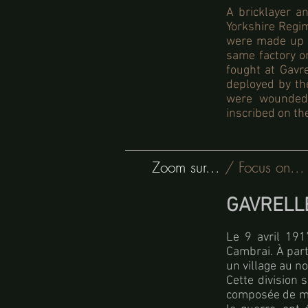
A bricklayer a
Yorkshire Regim
were made up o
same factory o
fought at Gavr
deployed by th
were wounded.
inscribed on th
Zoom sur...
/ Focus on...
GAVRELL
Le 9 avril 191
Cambrai. À parti
un village au n
Cette division 
composée de ma