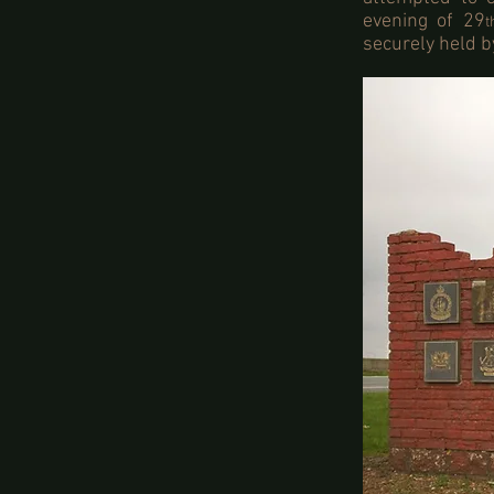
evening of 29
t
securely held by