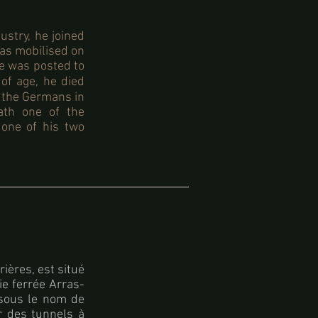
ustry,
he joined
as mobilised on
e was posted to
 of age, he died
y the Germans in
eath one of the
 one of his two
rières, est situé
ie ferrée Arras-
 sous le nom de
r des tunnels à