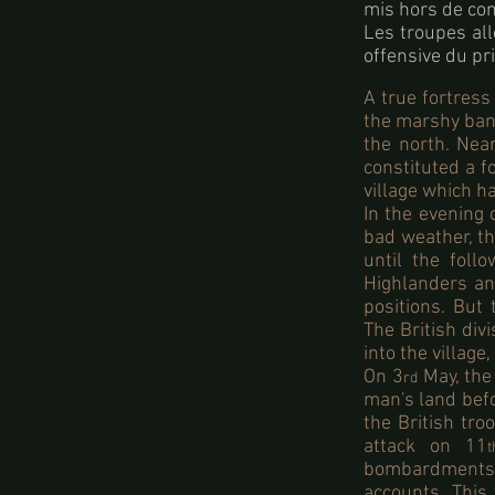
mis hors de com
Les troupes all
offensive du pr
A true fortress
the marshy bank
the north. Nea
constituted a 
village which h
In the evening 
bad weather, th
until the foll
Highlanders a
positions. But
The British div
into the village
On 3
May, the
rd
man's land befo
the British tro
attack on 11
t
bombardments s
accounts. This