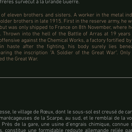
frères survécut à la Grande Guerre.
of eleven brothers and sisters. A worker in the metal ind
 older brothers in late 1915. First in the reserve army,
he w
ut was only shipped to France on 8th November, where h
. Thrown into the hell of the Battle of Arras at 19 years
 offensive against the Chemical Works, a factory fortified b
n haste after the fighting, his body surely lies ben
aring the inscription "A Soldier of the Great War". Only
ed the Great War.
esse, le village de Rœux, dont le sous-sol est creusé de car
 marécageuses de la Scarpe, au sud, et le remblai de la vo
. Près de la gare, une usine d’engrais chimique, connue
, constitue une formidable redoute allemande reliée pa