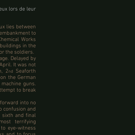
œux lors de leur
œux lies between
ne embankment to
 Chemical Works
uildings in the
r the soldiers.
lage. Delayed by
April. It was not
n, 2
Seaforth
nd
k on the German
n machine guns.
attempt to break
 forward into no
to confusion and
 sixth and final
st terrifying
 to eye-witness
ks and to focus