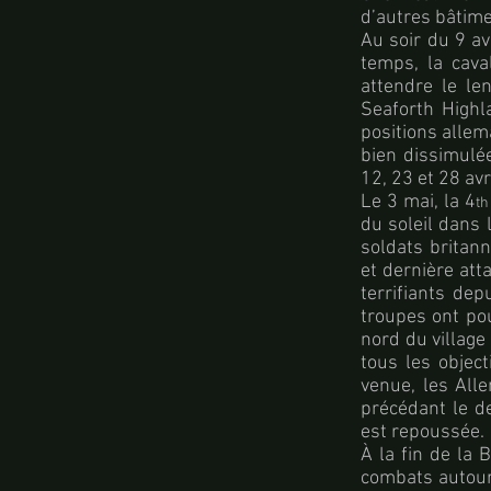
d’autres bâtime
Au soir du 9 av
temps, la cava
attendre le le
Seaforth Highl
positions allem
bien dissimulé
12, 23 et 28 avr
Le 3 mai, la 4
th
du soleil dans 
soldats britan
et dernière at
terrifiants dep
troupes ont pou
nord du village
tous les object
venue, les All
précédant le de
est repoussée.
À la fin de la B
combats autour