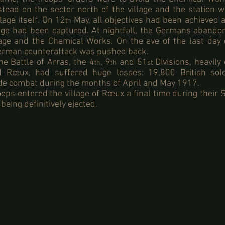
nstead on the sector north of the village and the station w
lage itself. On 12
May, all objectives had been achieved 
th
llage had been captured. At nightfall, the Germans abando
lage and the Chemical Works. On the eve of the last day 
 German counterattack was pushed back.
he Battle of Arras, the 4
, 9
and 51
Divisions, heavily
th
th
st
nd Rœux, had suffered huge losses: 19,800 British sol
de combat during the months of April and May 1917.
ps entered the village of Rœux a final time during their 
being definitively ejected.