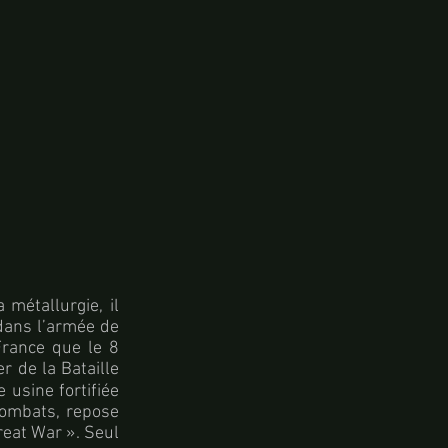
 métallurgie, il
dans l’armée de
France que le 8
r de la Bataille
 usine fortifiée
combats, repose
reat War ». Seul