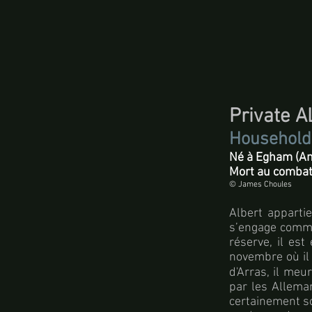
Private 
Household 
Né à Egham (Ang
Mort au combat
© James Choules
Albert appartie
s’engage comme
réserve, il es
novembre où il 
d'Arras, il meu
par les Allema
certainement so