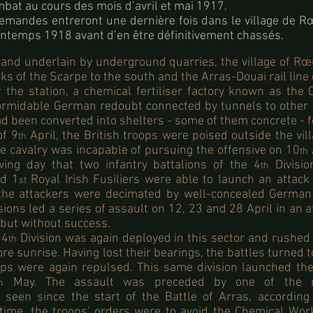
bat au cours des mois d’avril et mai 1917.
emandes entreront une dernière fois dans le village de R
intemps 1918 avant d’en être définitivement chassés.
 and underlain by underground quarries, the village of R
s of the Scarpe to the south and the Arras-Douai rail li
r the station, a chemical fertiliser factory known as the
formidable German redoubt connected by tunnels to other b
ad been converted into shelters - some of them concrete - fo
of 9
April, the British troops were poised outside the vil
th
e cavalry was incapable of pursuing the offensive on 10
th
owing day that two infantry battalions of the 4
Divisio
th
nd 1
Royal Irish Fusiliers were able to launch an attac
st
 the attackers were decimated by well-concealed Germa
isions led a series of assault on 12, 23 and 28 April in an 
, but without success.
 4
Division was again deployed in this sector and rushed
th
re sunrise. Having lost their bearings, the battles turned 
ops were again repulsed. This same division launched the
May. The assault was preceded by one of the mo
h
een since the start of the Battle of Arras, according
 time, the troops' orders were to avoid the Chemical Wor