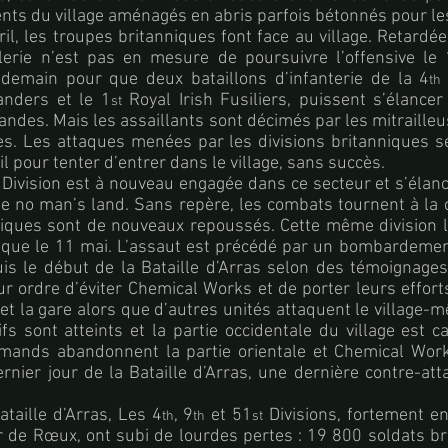
nts du village aménagés en abris parfois bétonnés pour le
ril, les troupes britanniques font face au village. Retardé
lerie n’est pas en mesure de poursuivre l’offensive le 10
ndemain pour que deux bataillons d’infanterie de la 4
th
anders et le 1
Royal Irish Fusiliers, puissent s’élancer
st
andes. Mais les assaillants sont décimés par les mitraill
es. Les attaques menées par les divisions britanniques s
il pour tenter d’entrer dans le village, sans succès.
Division est à nouveau engagée dans ce secteur et s’élanc
le no man’s land. Sans repère, les combats tournent à la 
niques sont de nouveaux repoussés. Cette même division l
taque le 11 mai. L’assaut est précédé par un bombardement
uis le début de la Bataille d’Arras selon des témoignages.
r ordre d’éviter Chemical Works et de porter leurs effort
 et la gare alors que d’autres unités attaquent le village-
ifs sont atteints et la partie occidentale du village est c
emands abandonnent la partie orientale et Chemical Work
rnier jour de la Bataille d’Arras, une dernière contre-a
ataille d’Arras, Les 4
, 9
et 51
Divisions, fortement e
th
th
st
 de Rœux, ont subi de lourdes pertes : 19 800 soldats br