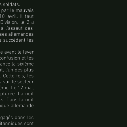
s soldats.
e par le mauvais
 avril. Il faut
Division, le 2
nd
 à l’assaut des
euses allemandes
e succèdent les
e avant le lever
confusion et les
ance la sixième
, l'un des plus
 Cette fois, les
s sur le secteur
même. Le 12 mai,
apturée. La nuit
s. Dans la nuit
ttaque allemande
ngagés dans les
itanniques sont