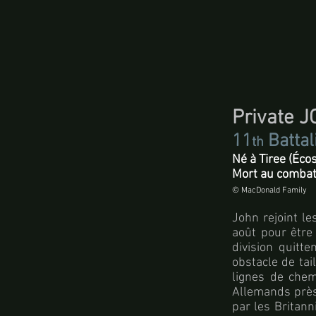
Private
11
Battal
th
Né à Tiree (Éc
Mort au combat 
© MacDonald Family
John rejoint l
août pour être 
division quitt
obstacle de tai
lignes de chem
Allemands près 
par les Britann