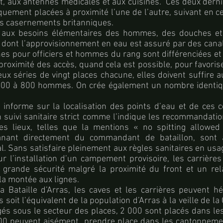
aux antennes médicales et aux cuisines. Ces deux derni
uement placées à proximité l’une de l’autre, suivant en c
es casernements britanniques.
 aux besoins élémentaires des hommes, des douches et 
dont l’approvisionnement en eau est assuré par des canal
ines pour officiers et hommes du rang sont différenciées et
proximité des accès, quand cela est possible, pour favoriser
ux séries de vingt places chacune, elles doivent suffire 
t 700 à 800 hommes. On crée également un nombre identiqu
e informe sur la localisation des points d’eau et de ces 
un suivi sanitaire strict comme l’indique les recommandati
es lieux, telles que la mentions « no spitting allowe
manant directement du commandant de bataillon, sont 
cal. Sans satisfaire pleinement aux règles sanitaires en us
r l’installation d’un campement provisoire, les carrières
grande sécurité malgré la proximité du front et un rela
a montée aux lignes.
la Bataille d’Arras, les caves et les carrières peuvent 
oit l’équivalent de la population d’Arras à la veille de l
és sous le secteur des places, 2 000 sont placés dans le
00 peuvent aisément prendre place dans les cantonneme