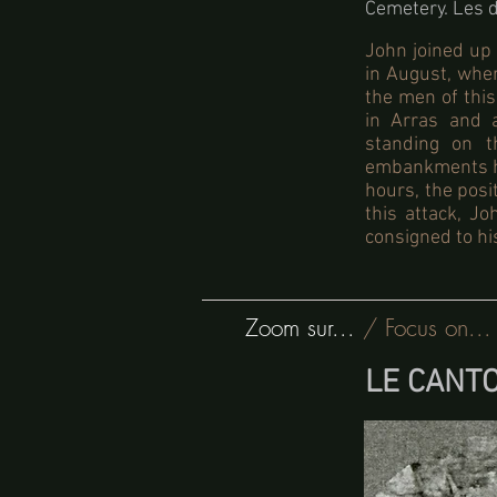
Cemetery. Les d
John joined up
in August, whe
the men of thi
in Arras and a
standing on t
embankments ha
hours, the posi
this attack, Jo
consigned to his
Zoom sur...
/ Focus on...
LE CANT