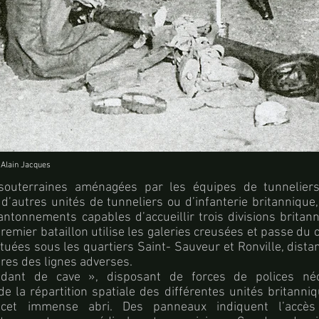
Alain Jacques
 souterraines aménagées par les équipes de tunneliers
d’autres unités de tunneliers ou d’infanterie britanniqu
antonnements capables d’accueillir trois divisions britan
remier bataillon utilise les galeries creusées et passe du c
ituées sous les quartiers Saint- Sauveur et Ronville, dist
res des lignes adverses.
nt de cave », disposant de forces de polices néc
de la répartition spatiale des différentes unités britanni
 cet immense abri. Des panneaux indiquent l’accè