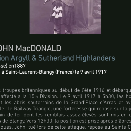
 JOHN MacDONALD
ion Argyll & Sutherland Highlanders
osse) en1887
à Saint-Laurent-Blangy (France) le 9 avril 1917
es troupes britanniques au début de l’été 1916 et débarq
affecté à la 15
Division. Le 9 avril 1917 à 5h30, les 
th
ent les abris souterrains de la Grand’Place d’Arras et a
lle : le Railway Triangle, une forteresse qui repose sur la 
in de fer dont les remblais assez élevés sont mis en 
de Blangy. Vers 12h30, la position est prise après d’âpre
iques. John, tué lors de cette attaque, repose au Sainte C