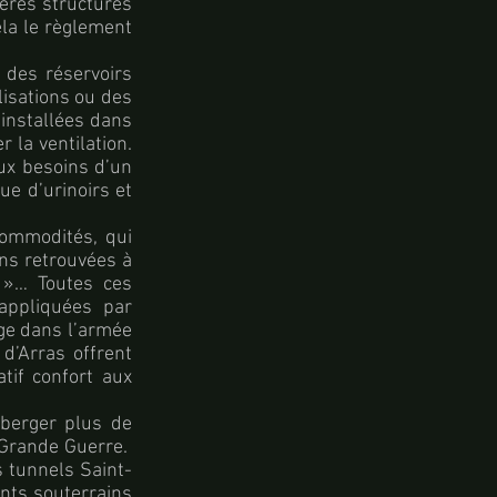
ères structures
ela le règlement
des réservoirs
isations ou des
 installées dans
 la ventilation.
aux besoins d’un
e d’urinoirs et
commodités, qui
ons retrouvées à
d »… Toutes ces
appliquées par
age dans l’armée
 d’Arras offrent
tif confort aux
héberger plus de
a Grande Guerre.
s tunnels Saint-
nts souterrains