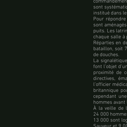
commandement, 
sont systématiq
institué dans l
Pour répondre
sont aménagés 
puits. Les latr
chaque salle à 
Réparties en de
bataillon, soi
de douches.
La signalétiqu
font l’objet d’
proximité de c
directives, é
l’officier médi
britannique pou
cependant une 
hommes avant l
À la veille de 
24 000 hommes s
13 000 sont log
Sauveur et 9 0