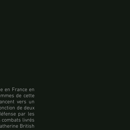
ue en France en
hommes de cette
vancent vers un
jonction de deux
défense par les
s combats livrés
atherine British