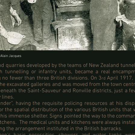
Alain Jacques
d quarries developed by the teams of New Zealand tunnell
sh tunnelling or infantry units, became a real encamp
no fewer than three British divisions. On 3
April 1917, a
rd
the excavated galleries and was moved from the town centr
beneath the Saint-Sauveur and Ronville districts, just a 
lines.
der", having the requisite policing resources at his disp
or the spatial distribution of the various British units tha
this immense shelter. Signs pointed the way to the comma
itchens. The medical units and kitchens were always instal
ing the arrangement instituted in the British barracks.