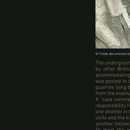
© Fonds documentaire 
The undergroun
by other Briti
accommodating 
was posted to 
quarries lying 
from the enemy 
A "cave comman
responsibility f
one another in 
units and the k
another, follow