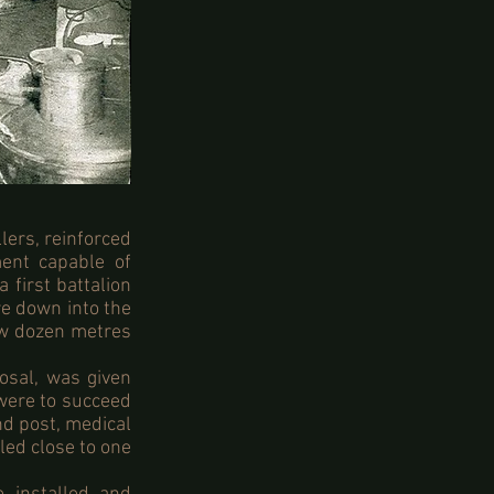
ers, reinforced
ment capable of
 first battalion
e down into the
few dozen metres
osal, was given
t were to succeed
nd post, medical
led close to one