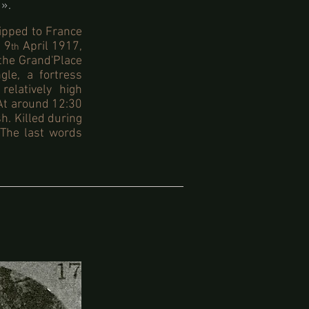
 ».
ipped to France
 9
April 1917,
th
the Grand'Place
gle, a fortress
elatively high
At around 12:30
h. Killed during
. The last words