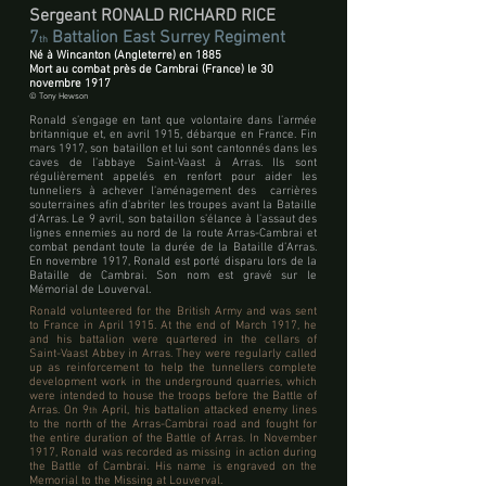
Sergeant RONALD RICHARD RICE
7
Battalion East Surrey Regiment
th
Né à Wincanton (Angleterre) en 1885
Mort au combat près de Cambrai (France) le 30
novembre 1917
© Tony Hewson
Ronald s’engage en tant que volontaire dans l’armée
britannique et, en avril 1915, débarque en France. Fin
mars 1917, son bataillon et lui sont cantonnés dans les
caves de l’abbaye Saint-Vaast à Arras. Ils sont
régulièrement appelés en renfort pour aider les
tunneliers à achever l’aménagement des carrières
souterraines afin d’abriter les troupes avant la Bataille
d’Arras. Le 9 avril, son bataillon s’élance à l’assaut des
lignes ennemies au nord de la route Arras-Cambrai et
combat pendant toute la durée de la Bataille d’Arras.
En novembre 1917, Ronald est porté disparu lors de la
Bataille de Cambrai. Son nom est gravé sur le
Mémorial de Louverval.
Ronald volunteered for the British Army and was sent
to France in April 1915. At the end of March 1917, he
and his battalion were quartered in the cellars of
Saint-Vaast Abbey in Arras. They were regularly called
up as reinforcement to help the tunnellers complete
development work in the underground quarries, which
were intended to house the troops before the Battle of
Arras. On 9
April, his battalion attacked enemy lines
th
to the north of the Arras-Cambrai road and fought for
the entire duration of the Battle of Arras. In November
1917, Ronald was recorded as missing in action during
the Battle of Cambrai. His name is engraved on the
Memorial to the Missing at Louverval.