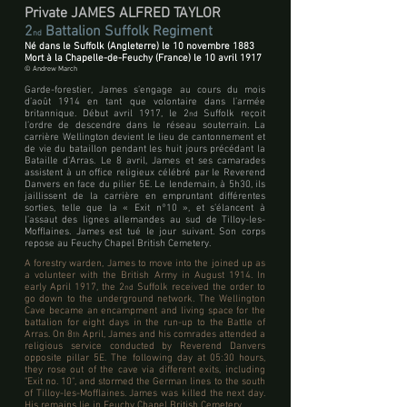
Private JAMES ALFRED TAYLOR
2
Battalion Suffolk Regiment
nd
Né dans le Suffolk (Angleterre) le 10 novembre 1883
Mort à la Chapelle-de-Feuchy (France) le 10 avril 1917
© Andrew March
Garde-forestier, James s’engage au cours du mois
d’août 1914 en tant que volontaire dans l’armée
britannique. Début avril 1917, le 2
Suffolk reçoit
nd
l’ordre de descendre dans le réseau souterrain. La
carrière Wellington devient le lieu de cantonnement et
de vie du bataillon pendant les huit jours précédant la
Bataille d’Arras. Le 8 avril, James et ses camarades
assistent à un office religieux célébré par le Reverend
Danvers en face du pilier 5E. Le lendemain, à 5h30, ils
jaillissent de la carrière en empruntant différentes
sorties, telle que la « Exit n°10 », et s’élancent à
l’assaut des lignes allemandes au sud de Tilloy-les-
Mofflaines. James est tué le jour suivant. Son corps
repose au Feuchy Chapel British Cemetery.
A forestry warden, James to move into the joined up as
a volunteer with the British Army in August 1914. In
early April 1917, the 2
Suffolk received the order to
nd
go down to the underground network. The Wellington
Cave became an encampment and living space for the
battalion for eight days in the run-up to the Battle of
Arras. On 8
April, James and his comrades attended a
th
religious service conducted by Reverend Danvers
opposite pillar 5E. The following day at 05:30 hours,
they rose out of the cave via different exits, including
"Exit no. 10", and stormed the German lines to the south
of Tilloy-les-Mofflaines. James was killed the next day.
His remains lie in Feuchy Chapel British Cemetery.