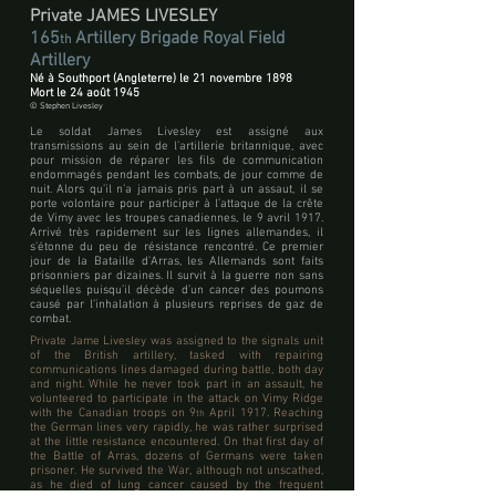
Private JAMES LIVESLEY
165
Artillery Brigade Royal Field
th
Artillery
Né à Southport (Angleterre) le 21 novembre 1898
Mort le 24 août 1945
© Stephen Livesley
Le soldat James Livesley est assigné aux
transmissions au sein de l’artillerie britannique, avec
pour mission de réparer les fils de communication
endommagés pendant les combats, de jour comme de
nuit. Alors qu’il n’a jamais pris part à un assaut, il se
porte volontaire pour participer à l’attaque de la crête
de Vimy avec les troupes canadiennes, le 9 avril 1917.
Arrivé très rapidement sur les lignes allemandes, il
s’étonne du peu de résistance rencontré. Ce premier
jour de la Bataille d’Arras, les Allemands sont faits
prisonniers par dizaines. Il survit à la guerre non sans
séquelles puisqu’il décède d’un cancer des poumons
causé par l’inhalation à plusieurs reprises de gaz de
combat.
Private Jame Livesley was assigned to the signals unit
of the British artillery, tasked with repairing
communications lines damaged during battle, both day
and night. While he never took part in an assault, he
volunteered to participate in the attack on Vimy Ridge
with the Canadian troops on 9
April 1917. Reaching
th
the German lines very rapidly, he was rather surprised
at the little resistance encountered. On that first day of
the Battle of Arras, dozens of Germans were taken
prisoner. He survived the War, although not unscathed,
as he died of lung cancer caused by the frequent